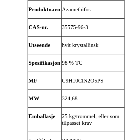
Produktnavn
Azamethifos
CAS-nr.
35575-96-3
Utseende
hvit krystallinsk
Spesifikasjon
98 % TC
MF
C9H10ClN2O5PS
MW
324,68
Emballasje
25 kg/trommel, eller som
tilpasset krav