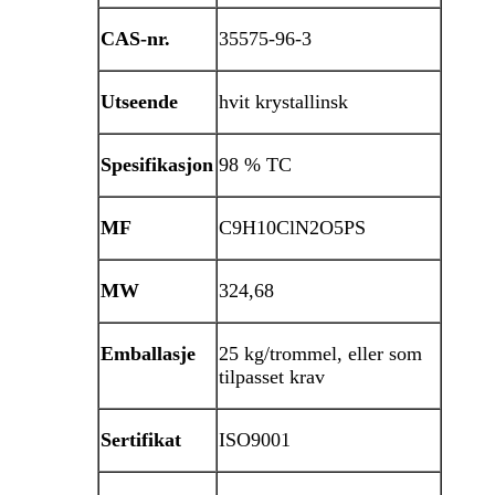
CAS-nr.
35575-96-3
Utseende
hvit krystallinsk
Spesifikasjon
98 % TC
MF
C9H10ClN2O5PS
MW
324,68
Emballasje
25 kg/trommel, eller som
tilpasset krav
Sertifikat
ISO9001