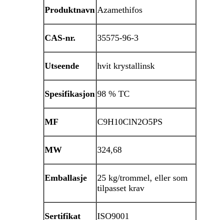
Produktnavn
Azamethifos
CAS-nr.
35575-96-3
Utseende
hvit krystallinsk
Spesifikasjon
98 % TC
MF
C9H10ClN2O5PS
MW
324,68
Emballasje
25 kg/trommel, eller som
tilpasset krav
Sertifikat
ISO9001