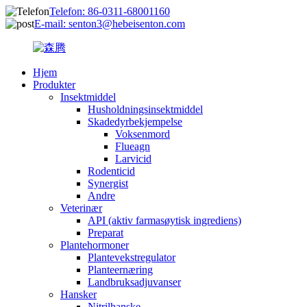
Telefon: 86-0311-68001160
E-mail: senton3@hebeisenton.com
Hjem
Produkter
Insektmiddel
Husholdningsinsektmiddel
Skadedyrbekjempelse
Voksenmord
Flueagn
Larvicid
Rodenticid
Synergist
Andre
Veterinær
API (aktiv farmasøytisk ingrediens)
Preparat
Plantehormoner
Plantevekstregulator
Planteernæring
Landbruksadjuvanser
Hansker
Nitrilhanske