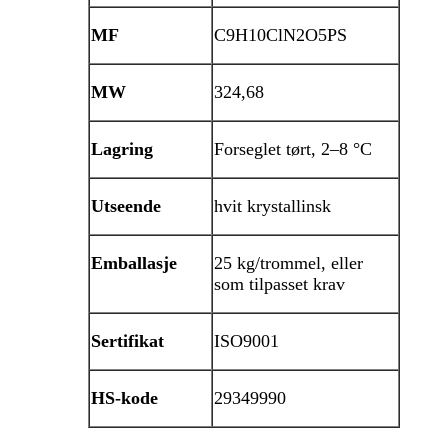
MF
C9H10ClN2O5PS
MW
324,68
Lagring
Forseglet tørt, 2–8 °C
Utseende
hvit krystallinsk
Emballasje
25 kg/trommel, eller
som tilpasset krav
Sertifikat
ISO9001
HS-kode
29349990