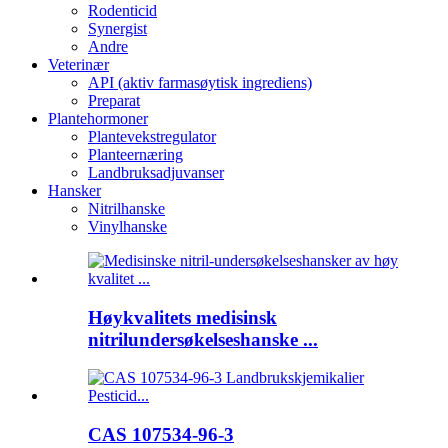
Rodenticid
Synergist
Andre
Veterinær
API (aktiv farmasøytisk ingrediens)
Preparat
Plantehormoner
Plantevekstregulator
Planteernæring
Landbruksadjuvanser
Hansker
Nitrilhanske
Vinylhanske
Høykvalitets medisinsk
nitrilundersøkelseshanske ...
CAS 107534-96-3