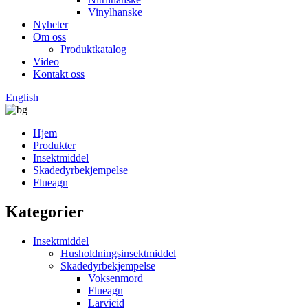
Vinylhanske
Nyheter
Om oss
Produktkatalog
Video
Kontakt oss
English
Hjem
Produkter
Insektmiddel
Skadedyrbekjempelse
Flueagn
Kategorier
Insektmiddel
Husholdningsinsektmiddel
Skadedyrbekjempelse
Voksenmord
Flueagn
Larvicid