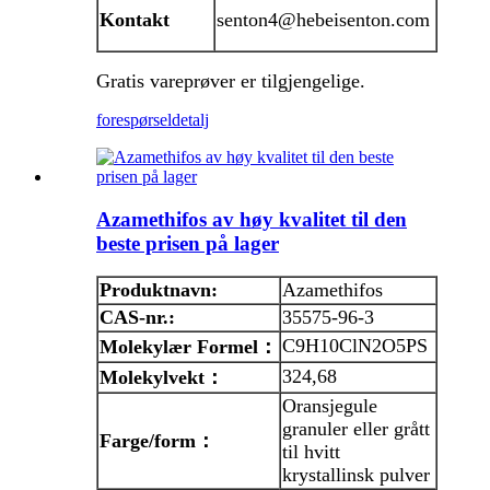
Kontakt
senton4@hebeisenton.com
Gratis vareprøver er tilgjengelige.
forespørsel
detalj
Azamethifos av høy kvalitet til den
beste prisen på lager
Produktnavn:
Azamethifos
CAS-nr.:
35575-96-3
C9H10ClN2O5PS
Molekylær
Formel
：
324,68
Molekylvekt
：
Oransjegule
granuler eller grått
Farge/form
：
til hvitt
krystallinsk pulver