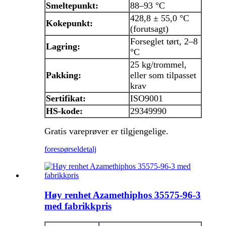
Smeltepunkt:
88–93 °C
428,8 ± 55,0 °C
Kokepunkt:
(forutsagt)
Forseglet tørt, 2–8
Lagring:
°C
25 kg/trommel,
Pakking:
eller som tilpasset
krav
Sertifikat:
ISO9001
HS-kode:
29349990
Gratis vareprøver er tilgjengelige.
forespørsel
detalj
Høy renhet Azamethiphos 35575-96-3
med fabrikkpris