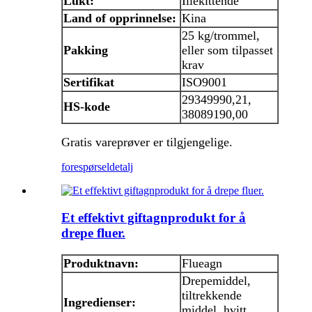
Lukt:
Illekittende
Land
of
opprinnelse
:
Kina
25 kg/trommel,
Pakking
eller som tilpasset
krav
Sertifikat
ISO9001
29349990,21,
HS-kode
38089190,00
Gratis vareprøver er tilgjengelige.
forespørsel
detalj
Et effektivt giftagnprodukt for å
drepe fluer.
Produktnavn:
Flueagn
Drepemiddel,
tiltrekkende
Ingredienser:
middel, hvitt