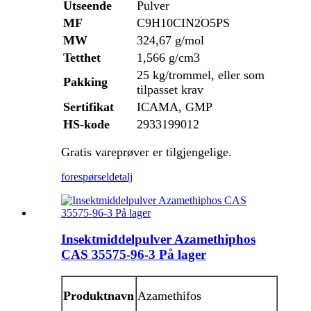
Utseende
Pulver
MF
C9H10CIN2O5PS
MW
324,67 g/mol
Tetthet
1,566 g/cm3
25 kg/trommel, eller som
Pakking
tilpasset krav
Sertifikat
ICAMA, GMP
HS-kode
2933199012
Gratis vareprøver er tilgjengelige.
forespørsel
detalj
Insektmiddelpulver Azamethiphos
CAS 35575-96-3 På lager
Produktnavn
Azamethifos