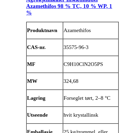
Azamethifos 98 % TC, 10 % WP, 1
%
Produktnavn
Azamethifos
CAS-nr.
35575-96-3
MF
C9H10ClN2O5PS
MW
324,68
Lagring
Forseglet tørt, 2–8 °C
Utseende
hvit krystallinsk
Emballasje
25 kg/trommel, eller