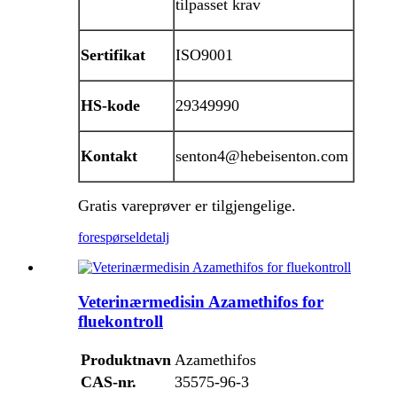
tilpasset krav
Sertifikat
ISO9001
HS-kode
29349990
Kontakt
senton4@hebeisenton.com
Gratis vareprøver er tilgjengelige.
forespørsel
detalj
Veterinærmedisin Azamethifos for
fluekontroll
Produktnavn
Azamethifos
CAS-nr.
35575-96-3