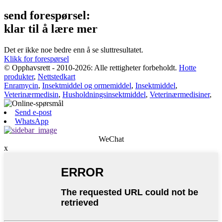
send forespørsel:
klar til å lære mer
Det er ikke noe bedre enn å se sluttresultatet.
Klikk for forespørsel
© Opphavsrett - 2010-2026: Alle rettigheter forbeholdt.
Hotte
produkter
,
Nettstedkart
Enramycin
,
Insektmiddel og ormemiddel
,
Insektmiddel
,
Veterinærmedisin
,
Husholdningsinsektmiddel
,
Veterinærmedisiner
,
Send e-post
WhatsApp
WeChat
x