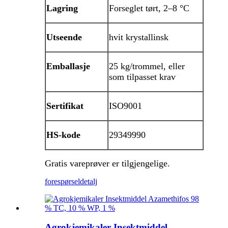
Lagring
Forseglet tørt, 2–8 °C
Utseende
hvit krystallinsk
Emballasje
25 kg/trommel, eller
som tilpasset krav
Sertifikat
ISO9001
HS-kode
29349990
Gratis vareprøver er tilgjengelige.
forespørsel
detalj
Agrokjemikaler Insektmiddel