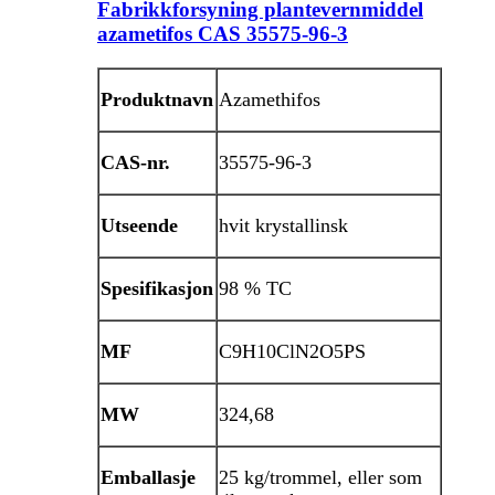
Fabrikkforsyning plantevernmiddel
azametifos CAS 35575-96-3
Produktnavn
Azamethifos
CAS-nr.
35575-96-3
Utseende
hvit krystallinsk
Spesifikasjon
98 % TC
MF
C9H10ClN2O5PS
MW
324,68
Emballasje
25 kg/trommel, eller som