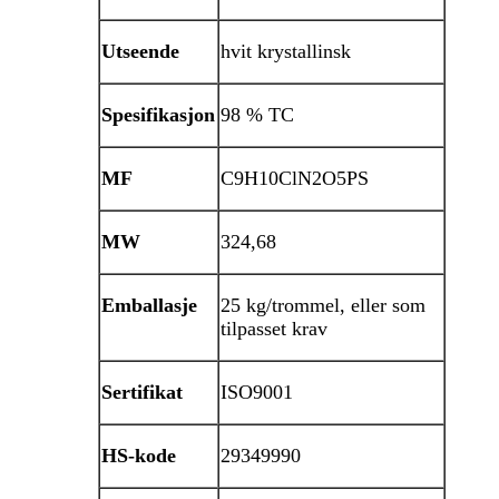
Utseende
hvit krystallinsk
Spesifikasjon
98 % TC
MF
C9H10ClN2O5PS
MW
324,68
Emballasje
25 kg/trommel, eller som
tilpasset krav
Sertifikat
ISO9001
HS-kode
29349990