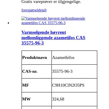
Gratis vareprøver er tilgjengelige.
forespørsel
detalj
Varmselgende høyrent
mellomliggende azametifos CAS
35575-96-3
Produktnavn
Azamethifos
CAS-nr.
35575-96-3
MF
C9H10ClN2O5PS
MW
324,68