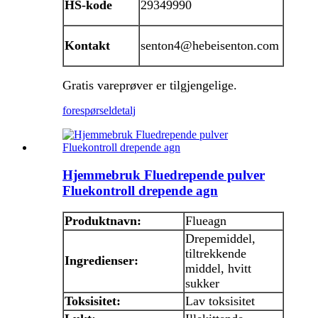
HS-kode
29349990
Kontakt
senton4@hebeisenton.com
Gratis vareprøver er tilgjengelige.
forespørsel
detalj
Hjemmebruk Fluedrepende pulver
Fluekontroll drepende agn
Produktnavn:
Flueagn
Drepemiddel,
tiltrekkende
Ingredienser:
middel, hvitt
sukker
Toksisitet:
Lav toksisitet