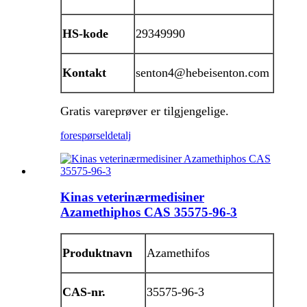
HS-kode
29349990
Kontakt
senton4@hebeisenton.com
Gratis vareprøver er tilgjengelige.
forespørsel
detalj
Kinas veterinærmedisiner
Azamethiphos CAS 35575-96-3
Produktnavn
Azamethifos
CAS-nr.
35575-96-3