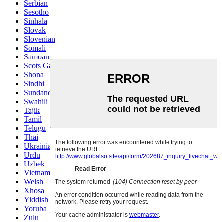
Serbian
Sesotho
Sinhala
Slovak
Slovenian
Somali
Samoan
Scots Gaelic
Shona
Sindhi
Sundanese
Swahili
Tajik
Tamil
Telugu
Thai
Ukrainian
Urdu
Uzbek
Vietnamese
Welsh
Xhosa
Yiddish
Yoruba
Zulu