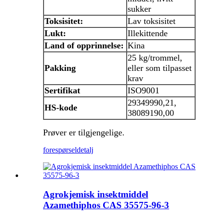
sukker
Toksisitet:
Lav toksisitet
Lukt:
Illekittende
Land
of
opprinnelse
:
Kina
25 kg/trommel,
Pakking
eller som tilpasset
krav
Sertifikat
ISO9001
29349990,21,
HS-kode
38089190,00
Prøver er tilgjengelige.
forespørsel
detalj
Agrokjemisk insektmiddel
Azamethiphos CAS 35575-96-3