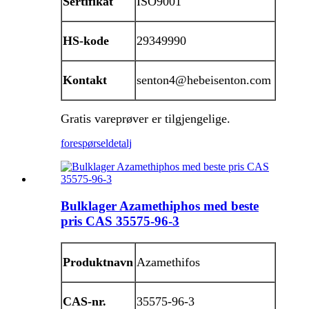
Sertifikat
ISO9001
HS-kode
29349990
Kontakt
senton4@hebeisenton.com
Gratis vareprøver er tilgjengelige.
forespørsel
detalj
Bulklager Azamethiphos med beste
pris CAS 35575-96-3
Produktnavn
Azamethifos
CAS-nr.
35575-96-3