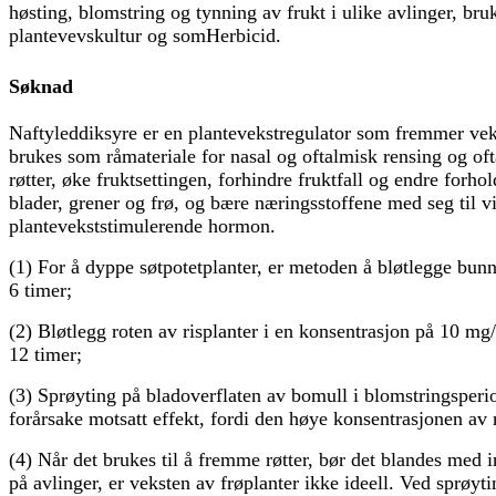
høsting, blomstring og tynning av frukt i ulike avlinger, bru
plantevevskultur og som
Herbicid
.
Søknad
Naftyleddiksyre er en plantevekstregulator som fremmer vek
brukes som råmateriale for nasal og oftalmisk rensing og of
røtter, øke fruktsettingen, forhindre fruktfall og endre f
blader, grener og frø, og bære næringsstoffene med seg til vir
plantevekststimulerende hormon.
(1) For å dyppe søtpotetplanter, er metoden å bløtlegge bun
6 timer;
(2) Bløtlegg roten av risplanter i en konsentrasjon på 10 mg/
12 timer;
(3) Sprøyting på bladoverflaten av bomull i blomstringsperiod
forårsake motsatt effekt, fordi den høye konsentrasjonen av
(4) Når det brukes til å fremme røtter, bør det blandes med
på avlinger, er veksten av frøplanter ikke ideell. Ved sprøy