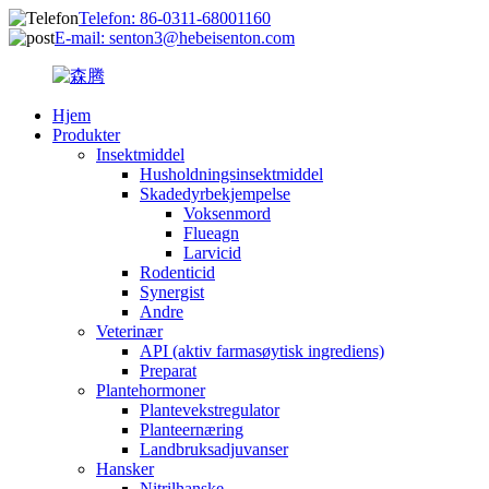
Telefon: 86-0311-68001160
E-mail: senton3@hebeisenton.com
Hjem
Produkter
Insektmiddel
Husholdningsinsektmiddel
Skadedyrbekjempelse
Voksenmord
Flueagn
Larvicid
Rodenticid
Synergist
Andre
Veterinær
API (aktiv farmasøytisk ingrediens)
Preparat
Plantehormoner
Plantevekstregulator
Planteernæring
Landbruksadjuvanser
Hansker
Nitrilhanske