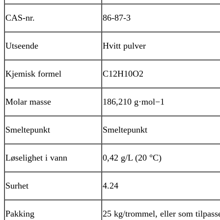
CAS-nr.
86-87-3
Utseende
Hvitt pulver
Kjemisk formel
C12H10O2
Molar masse
186,210 g·mol−1
Smeltepunkt
Smeltepunkt
Løselighet i vann
0,42 g/L (20 °C)
Surhet
4.24
Pakking
25 kg/trommel, eller som tilpass