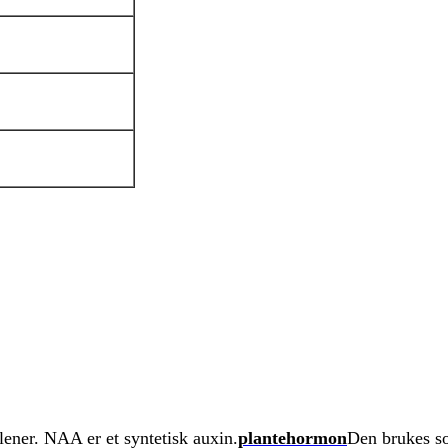
lener. NAA er et syntetisk auxin.
plantehormon
Den brukes s