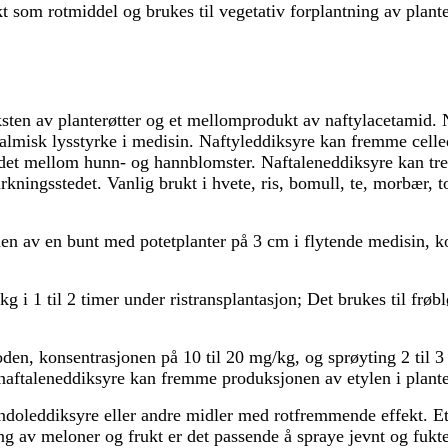
kt som rotmiddel og brukes til vegetativ forplantning av plante
sten av planterøtter og et mellomprodukt av naftylacetamid. 
talmisk lysstyrke i medisin. Naftyleddiksyre kan fremme celle
orholdet mellom hunn- og hannblomster. Naftaleneddiksyre kan
kningsstedet. Vanlig brukt i hvete, ris, bomull, te, morbær, to
nen av en bunt med potetplanter på 3 cm i flytende medisin, k
kg i 1 til 2 timer under ristransplantasjon; Det brukes til frø
en, konsentrasjonen på 10 til 20 mg/kg, og sprøyting 2 til 3 i
 naftaleneddiksyre kan fremme produksjonen av etylen i plant
 indoleddiksyre eller andre midler med rotfremmende effekt. 
ting av meloner og frukt er det passende å spraye jevnt og fu