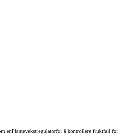
om en
Plantevekstregulator
for å kontrollere fruktfall før