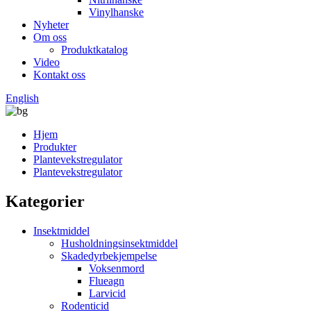
Vinylhanske
Nyheter
Om oss
Produktkatalog
Video
Kontakt oss
English
Hjem
Produkter
Plantevekstregulator
Plantevekstregulator
Kategorier
Insektmiddel
Husholdningsinsektmiddel
Skadedyrbekjempelse
Voksenmord
Flueagn
Larvicid
Rodenticid