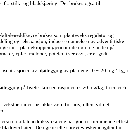
r fra stilk- og bladskjæring. Det brukes også til
Naftaleneddiksyre brukes som plantevekstregulator og
deling og -ekspansjon, indusere dannelsen av adventittiske
 trenge inn i plantekroppen gjennom den ømme huden på
mater, epler, meloner, poteter, trær osv., er et godt
onsentrasjonen av bløtlegging av plantene 10 ~ 20 mg / kg, i
bløtlegging på hvete, konsentrasjonen er 20 mg/kg, tiden er 6-
 vekstperioden bør ikke være for høy, ellers vil det
en;
Ettersom naftaleneddiksyre alene har god rotfremmende effekt
kte bladoverflaten. Den generelle sprøytevæskemengden for