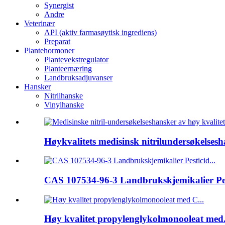
Synergist
Andre
Veterinær
API (aktiv farmasøytisk ingrediens)
Preparat
Plantehormoner
Plantevekstregulator
Planteernæring
Landbruksadjuvanser
Hansker
Nitrilhanske
Vinylhanske
Høykvalitets medisinsk nitrilundersøkelsesha
CAS 107534-96-3 Landbrukskjemikalier Pest
Høy kvalitet propylenglykolmonooleat med.